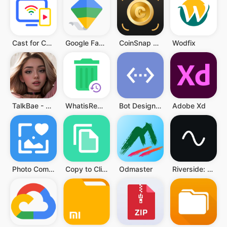
Cast for Chromecast & TV Cast
Google Family Link
CoinSnap - Guía de valores
Wodfix
TalkBae - Al girlfriend
WhatisRemoved+
Bot Designer For Discord
Adobe Xd
Photo Compressor and Resizer
Copy to Clipboard
Odmaster
Riverside: Record podcasts