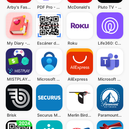
Arby's Fast Food Sandwiches
PDF Pro - Reader & Maker
McDonald's
Pluto TV - Películas y Series
My Diary - Diary With Lock
Escáner de QR y Código Barras
Roku
Life360: Compartir ubicación
MISTPLAY: Jugar para ganar
Microsoft Authenticator
AliExpress
Microsoft Teams
Brisk
Securus Mobile
Merlin Bird ID de Cornell Lab
Paramount Network