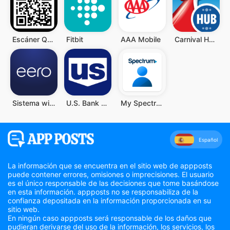
Escáner QR y Código de Barras
Fitbit
AAA Mobile
Carnival HUB
Sistema wifi doméstico eero
U.S. Bank Mobile Banking
My Spectrum
Español
La información que se encuentra en el sitio web de appposts
puede contener errores, omisiones o imprecisiones. El usuario
es el único responsable de las decisiones que tome basándose
en esta información. appposts no se responsabiliza de la
confianza depositada en la información proporcionada en su
sitio web.
En ningún caso appposts será responsable de los daños que
pudieran derivarse del uso de la información, los servicios, los