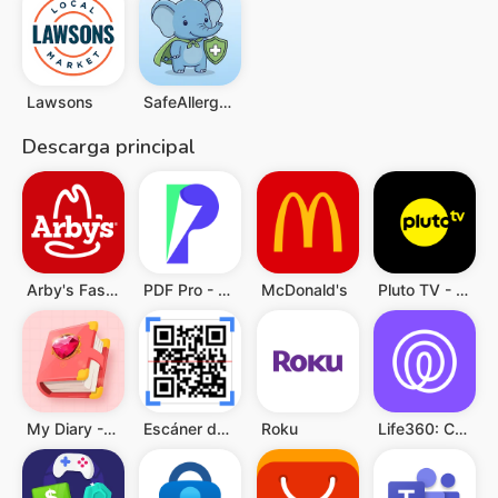
Lawsons
SafeAllergy - Allergen Scanner
Descarga principal
Arby's Fast Food Sandwiches
PDF Pro - Reader & Maker
McDonald's
Pluto TV - Películas y Series
My Diary - Diary With Lock
Escáner de QR y Código Barras
Roku
Life360: Compartir ubicación