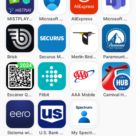
MISTPLAY: Jugar para ganar
Microsoft Authenticator
AliExpress
Microsoft Teams
Brisk
Securus Mobile
Merlin Bird ID de Cornell Lab
Paramount Network
Escáner QR y Código de Barras
Fitbit
AAA Mobile
Carnival HUB
Sistema wifi doméstico eero
U.S. Bank Mobile Banking
My Spectrum