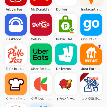
Arby's Fast Food Sandwiches
McDonald's
Dunkin’
Instacart: recibe alimentos
Flashfood
GetGo
Publix Delivery & Curbside
Gopuff - tu pedido en minutos
El Pollo Loco - Loco Rewards
Uber Eats: Comida a domicilio
Deliveroo: Food & Shopping
Just Eat - Food Delivery
クックパッド -みんなが作ってる料理レシピで、ご飯をおいしく
クラシル - 毎日の献立に！レシピ動画で料理がおいしく作れる
すかいらーくアプリ
コメダ珈琲店