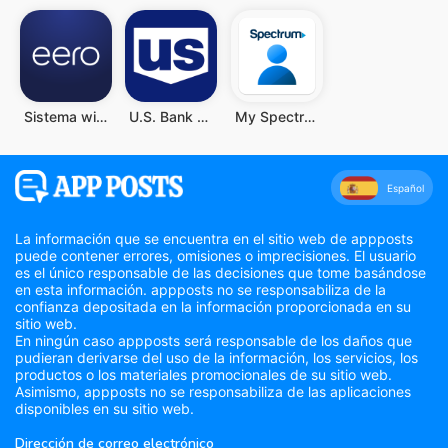
Sistema wifi doméstico eero
U.S. Bank Mobile Banking
My Spectrum
Español
La información que se encuentra en el sitio web de appposts
puede contener errores, omisiones o imprecisiones. El usuario
es el único responsable de las decisiones que tome basándose
en esta información. appposts no se responsabiliza de la
confianza depositada en la información proporcionada en su
sitio web.
En ningún caso appposts será responsable de los daños que
pudieran derivarse del uso de la información, los servicios, los
productos o los materiales promocionales de su sitio web.
Asimismo, appposts no se responsabiliza de las aplicaciones
disponibles en su sitio web.
Dirección de correo electrónico