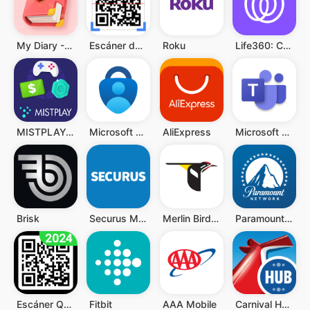
My Diary - Diary With Lock
Escáner de QR y Código Barras
Roku
Life360: Compartir ubicación
MISTPLAY: Jugar para ganar
Microsoft Authenticator
AliExpress
Microsoft Teams
Brisk
Securus Mobile
Merlin Bird ID de Cornell Lab
Paramount Network
Escáner QR y Código de Barras
Fitbit
AAA Mobile
Carnival HUB