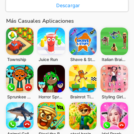
Descargar
Más Casuales Aplicaciones
Township
Juice Run
Shave & Stuff: VR Barber Game (Official)
Italian Brainrot Challenges
Sprunkee Prank Call & Message
Horror Spranky Beats
Brainrot Tip Tap Challenge
Styling Girl:3D Dress Up Game
Animal Call&Chat: Music Prank
Steal the Brainrot
steal.brainrot.ultimate.chaos.game
Idol Prank Video Call & Chat