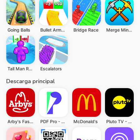
Going Balls
Bullet Army Run
Bridge Race
Merge Miners
Tall Man Run
Escalators
Descarga principal
Arby's Fast Food Sandwiches
PDF Pro - Reader & Maker
McDonald's
Pluto TV - Películas y Series