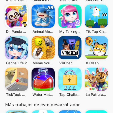
Dr. Panda Town Tales
Animal Meme AR & SoundBoard
My Talking Angela 2
Tik Tap Challenge
Gacha Life 2
Meme Soundboard 2025 Ultimate
VRChat
X-Clash
TickTock Challenge
Water Match™- ASMR Water Sort
Tap Challenge: Filter Games
La Patrulla Canina al rescate
Más trabajos de este desarrollador