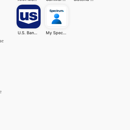
U.S. Bank Mobile Banking
My Spectrum
ue
e