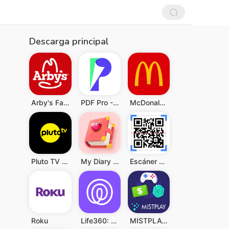
Descarga principal
Arby's Fast Food Sandwiches
PDF Pro - Reader & Maker
McDonald's
Pluto TV - Películas y Series
My Diary - Diary With Lock
Escáner de QR y Código Barras
Roku
Life360: Compartir ubicación
MISTPLAY: Jugar para ganar