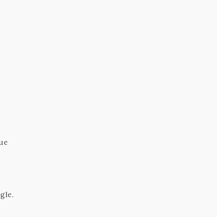
,
que
gle.