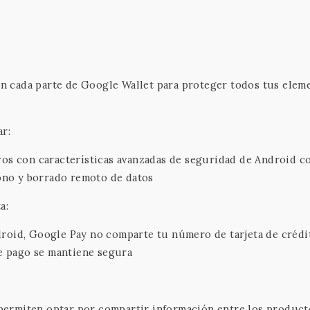
 en cada parte de Google Wallet para proteger todos tus elem
ar:
ros con características avanzadas de seguridad de Android 
fono y borrado remoto de datos
a:
roid, Google Pay no comparte tu número de tarjeta de crédi
de pago se mantiene segura
e permiten optar por compartir información entre los product