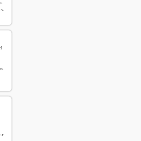
os
s.
3
l
as
ar