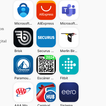
Microsoft Authenticator
AliExpress
Microsoft Teams
con
ital
Brisk
Securus Mobile
Merlin Bird ID de Cornell Lab
Paramount Network
Escáner QR y Código de Barras
Fitbit
AAA Mobile
Carnival HUB
Sistema wifi doméstico eero