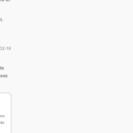
t.
02-19
de
ases
ivo
cio