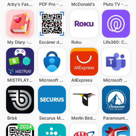
Arby's Fast Food Sandwiches
PDF Pro - Reader & Maker
McDonald's
Pluto TV - Películas y Series
My Diary - Diary With Lock
Escáner de QR y Código Barras
Roku
Life360: Compartir ubicación
MISTPLAY: Jugar para ganar
Microsoft Authenticator
AliExpress
Microsoft Teams
Brisk
Securus Mobile
Merlin Bird ID de Cornell Lab
Paramount Network