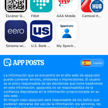
Escáner QR y Código de Barras
Fitbit
AAA Mobile
Carnival HUB
Sistema wifi doméstico eero
U.S. Bank Mobile Banking
My Spectrum
Español
La información que se encuentra en el sitio web de appposts
puede contener errores, omisiones o imprecisiones. El usuario
es el único responsable de las decisiones que tome basándose
en esta información. appposts no se responsabiliza de la
confianza depositada en la información proporcionada en su
sitio web.
En ningún caso appposts será responsable de los daños que
pudieran derivarse del uso de la información, los servicios, los
productos o los materiales promocionales de su sitio web.