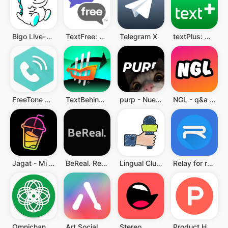
Bigo Live–Transmisión en vivo
TextFree: SMS y llamadas a USA
Telegram X
textPlus: Mensajes y Llamadas
FreeTone Calls & Texting
TextBehind Inmate Texting App
purp - Nuevos amigos
NGL - q&a anónimas
Jagat - Mi Mapa de Amistad
BeReal. Real como tus amigos.
Lingual Club: Language club
Relay for reddit
Omnichan Pro: 4chan and 8chan
Art Social
Stereo
Product Hunt