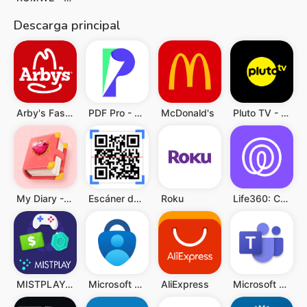
Descarga principal
Arby's Fast Food Sandwiches
PDF Pro - Reader & Maker
McDonald's
Pluto TV - Películas y Series
My Diary - Diary With Lock
Escáner de QR y Código Barras
Roku
Life360: Compartir ubicación
MISTPLAY: Jugar para ganar
Microsoft Authenticator
AliExpress
Microsoft Teams