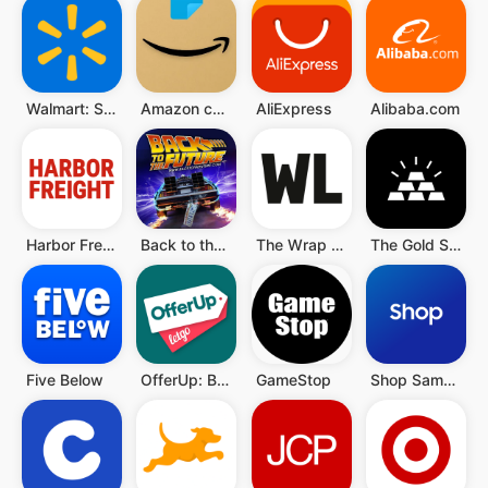
Walmart: Shopping & Savings
Amazon compras
AliExpress
Alibaba.com
Harbor Freight Tools
Back to the Future™
The Wrap Life
The Gold Supply
Five Below
OfferUp: Buy. Sell. Letgo.
GameStop
Shop Samsung