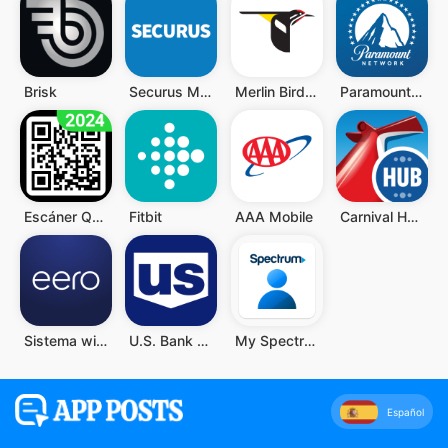
Brisk
Securus Mobile
Merlin Bird ID de Cornell Lab
Paramount Network
Escáner QR y Código de Barras
Fitbit
AAA Mobile
Carnival HUB
Sistema wifi doméstico eero
U.S. Bank Mobile Banking
My Spectrum
Español