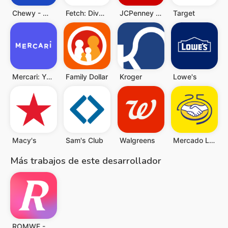
Chewy - Where Pet Lovers Shop
Fetch: Diversión y ahorros
JCPenney – Shopping & Deals
Target
Mercari: Your Marketplace
Family Dollar
Kroger
Lowe's
Macy's
Sam's Club
Walgreens
Mercado Libre: Compras Online
Más trabajos de este desarrollador
ROMWE - Ultimate Cyber Mall