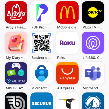
Arby's Fast Food Sandwiches
PDF Pro - Reader & Maker
McDonald's
Pluto TV - Películas y Series
My Diary - Diary With Lock
Escáner de QR y Código Barras
Roku
Life360: Compartir ubicación
MISTPLAY: Jugar para ganar
Microsoft Authenticator
AliExpress
Microsoft Teams