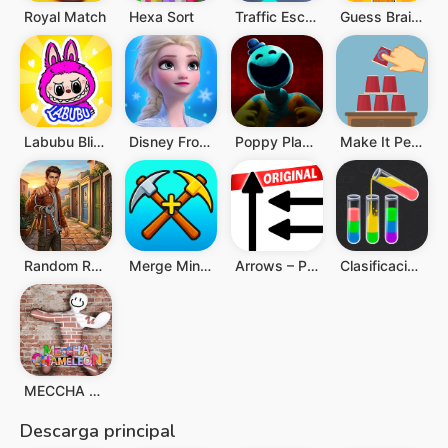
Royal Match
Hexa Sort
Traffic Escape!
Guess Brainrot Challenge
Labubu Blind Box
Disney Frozen Free Fall
Poppy Playtime Chapter 4
Make It Perfect 2 (Official)
Random Room Escape
Merge Miners
Arrows – Puzzle Escape
Clasificación de Agua
MECCHA CHAMELEON
Descarga principal