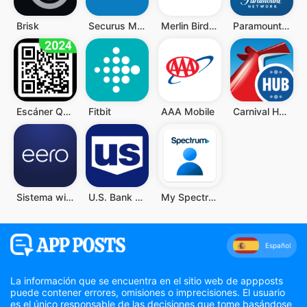
Brisk
Securus Mobile
Merlin Bird ID de Cornell Lab
Paramount Network
Escáner QR y Código de Barras
Fitbit
AAA Mobile
Carnival HUB
Sistema wifi doméstico eero
U.S. Bank Mobile Banking
My Spectrum
Español
La información que se encuentra en el sitio web de appposts
puede contener errores, omisiones o imprecisiones. El usuario
es el único responsable de las decisiones que tome basándose