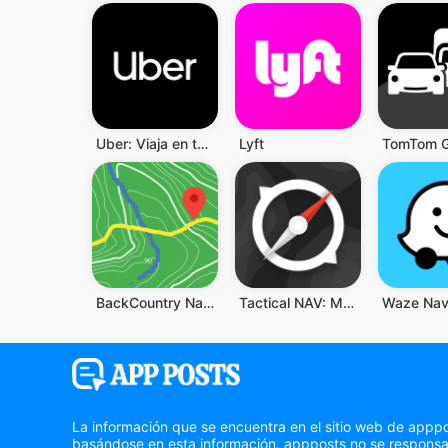
Uber: Viaja en tu ciudad
Lyft
BackCountry Navigator PRO GPS
Tactical NAV: MGRS Navigation
La información que se encuentra en el sitio web de apppo
basándose en esta información. appposts no se responsabi