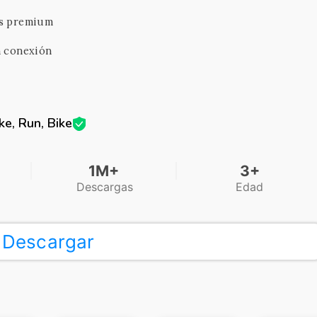
es premium
n conexión
e, Run, Bike
1M+
3+
Descargas
Edad
Descargar