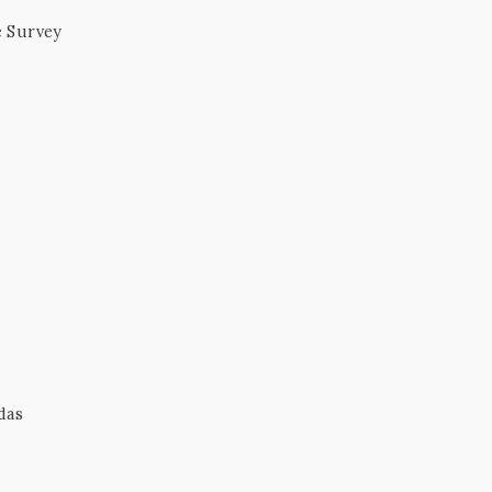
e Survey
das