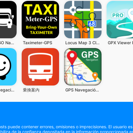
TomTom GO Navigation
Taximeter-GPS
Locus Map 3 Classic
GPX Viewer
Waze Navegación y Tráfico
乗換案内
GPS Navegación: Mapa Dirección
sts puede contener errores, omisiones o imprecisiones. El usuario es
liza de la confianza depositada en la información proporcionada en