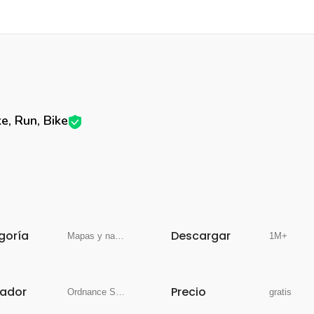
e, Run, Bike
goría
Descargar
Mapas y navegación
1M+
lador
Precio
Ordnance Survey Ltd
gratis