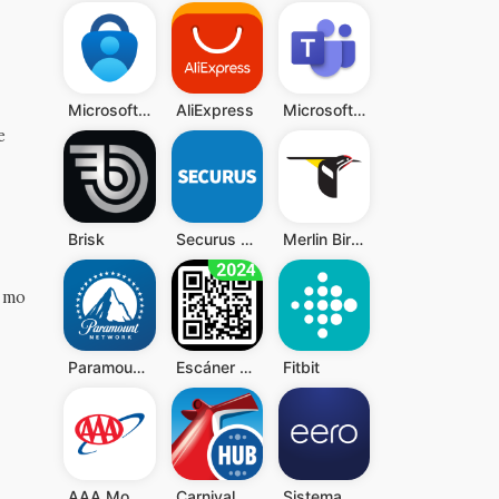
Microsoft Authenticator
AliExpress
Microsoft Teams
e
Brisk
Securus Mobile
Merlin Bird ID de Cornell Lab
ximo
Paramount Network
Escáner QR y Código de Barras
Fitbit
AAA Mobile
Carnival HUB
Sistema wifi doméstico eero