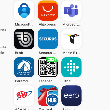
Microsoft Authenticator
AliExpress
Microsoft Teams
ros.
rmas
ndo
Brisk
Securus Mobile
Merlin Bird ID de Cornell Lab
Paramount Network
Escáner QR y Código de Barras
Fitbit
AAA Mobile
Carnival HUB
Sistema wifi doméstico eero