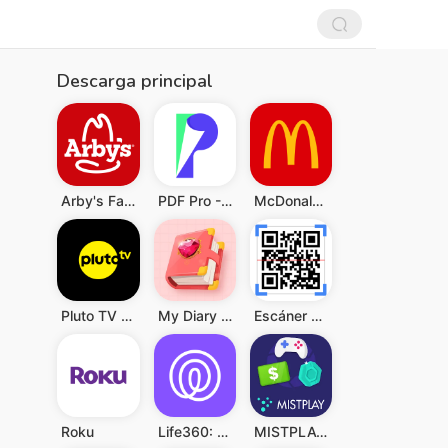
Descarga principal
Arby's Fast Food Sandwiches
PDF Pro - Reader & Maker
McDonald's
Pluto TV - Películas y Series
My Diary - Diary With Lock
Escáner de QR y Código Barras
Roku
Life360: Compartir ubicación
MISTPLAY: Jugar para ganar