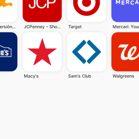
Fetch: Diversión y ahorros
JCPenney – Shopping & Deals
Target
Macy's
Sam's Club
Walgreens