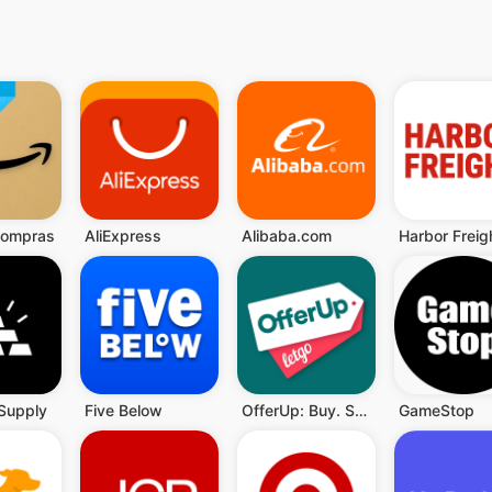
compras
AliExpress
Alibaba.com
Supply
Five Below
OfferUp: Buy. Sell. Letgo.
GameStop