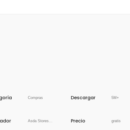
goría
Descargar
Compras
5M+
lador
Precio
Asda Stores Ltd
gratis