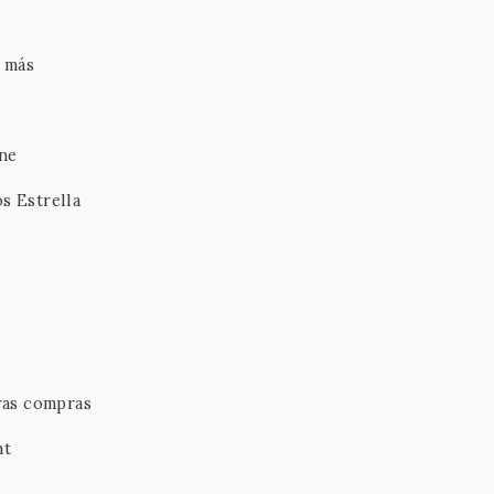
n más
ine
s Estrella
ras compras
ht