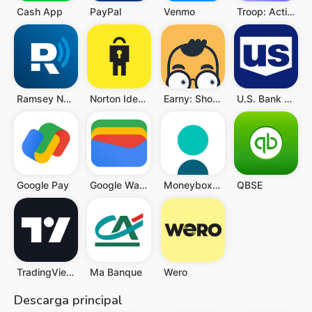
Cash App
PayPal
Venmo
Troop: Activist Investing
Ramsey Network
Norton Identity
Earny: Shop & Get Money Back
U.S. Bank Mobile Banking
Google Pay
Google Wallet
Moneybox - Save and Invest
QBSE
TradingView - Bolsa de Valores
Ma Banque
Wero
Descarga principal