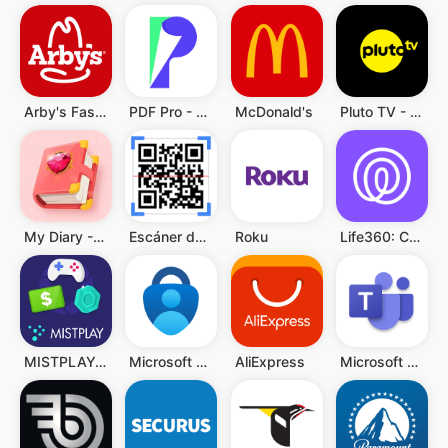
Arby's Fast Food Sandwiches
PDF Pro - Reader & Maker
McDonald's
Pluto TV - Películas y Series
My Diary - Diary With Lock
Escáner de QR y Código Barras
Roku
Life360: Compartir ubicación
MISTPLAY: Jugar para ganar
Microsoft Authenticator
AliExpress
Microsoft Teams