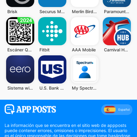
Brisk
Securus Mobile
Merlin Bird ID de Cornell Lab
Paramount Network
Escáner QR y Código de Barras
Fitbit
AAA Mobile
Carnival HUB
Sistema wifi doméstico eero
U.S. Bank Mobile Banking
My Spectrum
Español
La información que se encuentra en el sitio web de appposts
puede contener errores, omisiones o imprecisiones. El usuario
es el único responsable de las decisiones que tome basándose