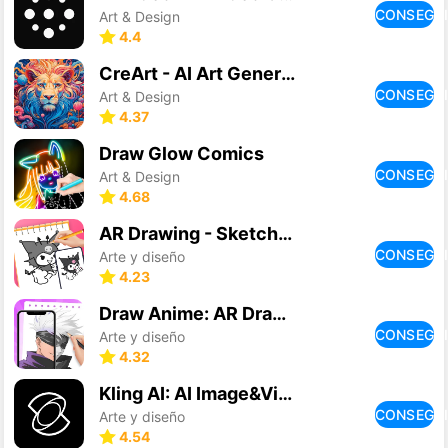
CONSEGU
Art & Design
4.4
CreArt - AI Art Generator
CONSEGU
Art & Design
4.37
Draw Glow Comics
CONSEGU
Art & Design
4.68
AR Drawing - Sketchar App
CONSEGU
Arte y diseño
4.23
Draw Anime: AR Drawing Sketch
CONSEGU
Arte y diseño
4.32
Kling AI: AI Image&Video Maker
CONSEGU
Arte y diseño
4.54