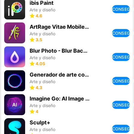
ibis Paint
CONSEGU
Arte y diseño
4.6
ArtRage Vitae Mobile Painting
CONSEGU
Arte y diseño
3.5
Blur Photo - Blur Background
CONSEGU
Arte y diseño
4.05
Generador de arte con IA
CONSEGU
Arte y diseño
4.3
Imagine Go: AI Image Generator
CONSEGU
Arte y diseño
4
Sculpt+
CONSEGU
Arte y diseño