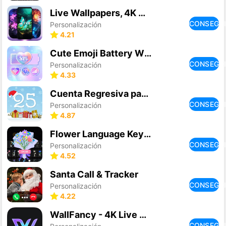
Live Wallpapers, 4K Wallpapers
CONSEGU
Personalización
4.21
Cute Emoji Battery Widget
CONSEGU
Personalización
4.33
Cuenta Regresiva para Navidad
CONSEGU
Personalización
4.87
Flower Language Keyboard
CONSEGU
Personalización
4.52
Santa Call & Tracker
CONSEGU
Personalización
4.22
WallFancy - 4K Live Wallpaper
CONSEGU