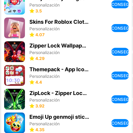
CONSEGU
Personalización
3.5
Skins For Roblox Clothes
CONSEGU
Personalización
4.07
Zipper Lock Wallpapers Screen
CONSEGU
Personalización
4.29
Themepack - App Icons, Widgets
CONSEGU
Personalización
4.4
ZipLock - Zipper Lock Screen
CONSEGU
Personalización
3.92
Emoji Up genmoji sticker maker
CONSEGU
Personalización
4.35