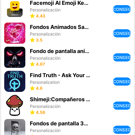
Facemoji AI Emoji Keyboard
CONSEGU
Personalización
4.43
Fondos Animados San Valentin
CONSEGU
Personalización
3.5
Fondo de pantalla animado
CONSEGU
Personalización
4.67
Find Truth - Ask Your Question
CONSEGU
Personalization
4.6
Shimeji:Compañeros de Pantalla
CONSEGU
Personalización
4.56
Fondos de pantalla 3D en vivo
CONSEGU
Personalización