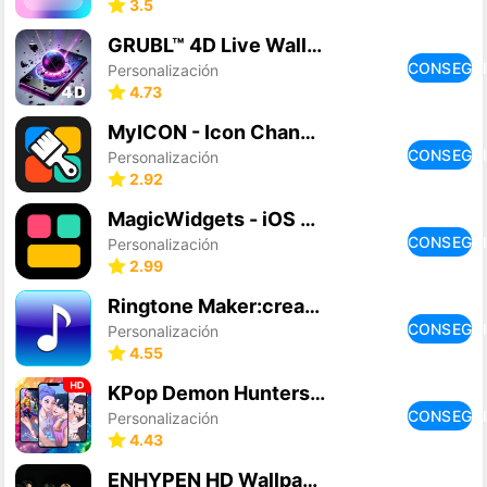
3.5
GRUBL™ 4D Live Wallpapers + AI
CONSEGU
Personalización
4.73
MyICON - Icon Changer, Themes
CONSEGU
Personalización
2.92
MagicWidgets - iOS Widgets
CONSEGU
Personalización
2.99
Ringtone Maker:create ringtone
CONSEGU
Personalización
4.55
KPop Demon Hunters Wallpapers
CONSEGU
Personalización
4.43
ENHYPEN HD Wallpaper