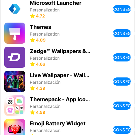
Microsoft Launcher
CONSEGU
Personalization
4.72
Themes
CONSEGU
Personalization
4.09
Zedge™ Wallpapers & Ringtones
CONSEGU
Personalization
4.66
Live Wallpaper - Wallpapers 4K
CONSEGU
Personalización
4.39
Themepack - App Icons, Widgets
CONSEGU
Personalización
4.59
Emoji Battery Widget
CONSEGU
Personalización