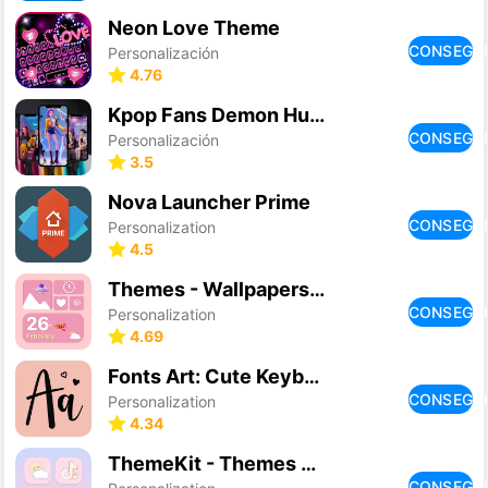
Neon Love Theme
CONSEGU
Personalización
4.76
Kpop Fans Demon Hunter Wallpap
CONSEGU
Personalización
3.5
Nova Launcher Prime
CONSEGU
Personalization
4.5
Themes - Wallpapers & Widgets
CONSEGU
Personalization
4.69
Fonts Art: Cute Keyboard Font
CONSEGU
Personalization
4.34
ThemeKit - Themes & Widgets
CONSEGU