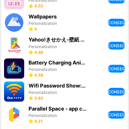
Personalization
4.55
Wallpapers
CONSEGU
Personalization
4
Yahoo!きせかえ-壁紙 ホーム アイコン着せ替え
CONSEGU
Personalization
4.46
Battery Charging Animation
CONSEGU
Personalization
4.58
Wifi Password Show: Master Key
CONSEGU
Personalization
3.82
Parallel Space - app cloning
CONSEGU
Personalization
4.21