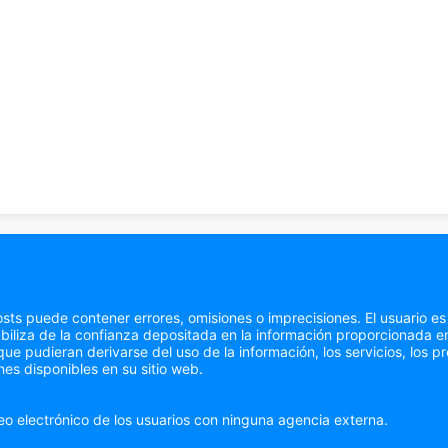
sts puede contener errores, omisiones o imprecisiones. El usuario es
liza de la confianza depositada en la información proporcionada en
 pudieran derivarse del uso de la información, los servicios, los pr
es disponibles en su sitio web.
eo electrónico de los usuarios con ninguna agencia externa.