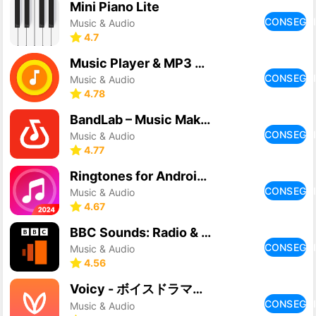
Mini Piano Lite
CONSEGU
Music & Audio
4.7
Music Player & MP3 Player
CONSEGU
Music & Audio
4.78
BandLab – Music Making Studio
CONSEGU
Music & Audio
4.77
Ringtones for Android Phone
CONSEGU
Music & Audio
4.67
BBC Sounds: Radio & Podcasts
CONSEGU
Music & Audio
4.56
Voicy - ボイスドラマやトークが聴ける音声アプリ
CONSEGU
Music & Audio