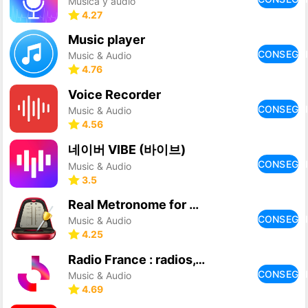
Música y audio
4.27
Music player
CONSEGU
Music & Audio
4.76
Voice Recorder
CONSEGU
Music & Audio
4.56
네이버 VIBE (바이브)
CONSEGU
Music & Audio
3.5
Real Metronome for Guitar, Dru
CONSEGU
Music & Audio
4.25
Radio France : radios, podcast
CONSEGU
Music & Audio
4.69