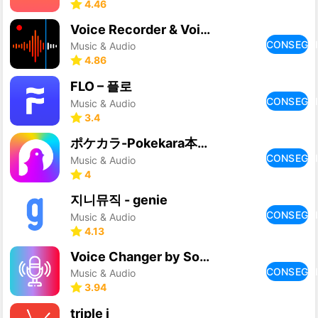
4.46
Voice Recorder & Voice Memos
CONSEGU
Music & Audio
4.86
FLO – 플로
CONSEGU
Music & Audio
3.4
ポケカラ-Pokekara本格採点カラオケ・ミニゲームアプリ
CONSEGU
Music & Audio
4
지니뮤직 - genie
CONSEGU
Music & Audio
4.13
Voice Changer by Sound Effects
CONSEGU
Music & Audio
3.94
triple j