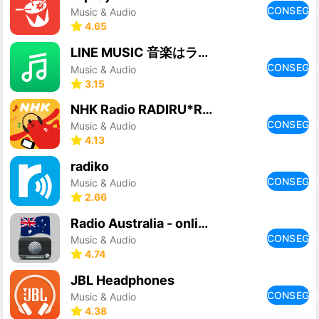
CONSEGU
Music & Audio
4.65
LINE MUSIC 音楽はラインミュージック
CONSEGU
Music & Audio
3.15
NHK Radio RADIRU*RADIRU
CONSEGU
Music & Audio
4.13
radiko
CONSEGU
Music & Audio
2.66
Radio Australia - online radio
CONSEGU
Music & Audio
4.74
JBL Headphones
CONSEGU
Music & Audio
4.38