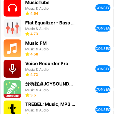
MusicTube
CONSEGU
Music & Audio
4.64
Flat Equalizer - Bass Booster
CONSEGU
Music & Audio
4.73
Music FM
CONSEGU
Music & Audio
4.58
Voice Recorder Pro
CONSEGU
Music & Audio
4.72
分析採点JOYSOUND｜カラオケ採点
CONSEGU
Music & Audio
3.5
TREBEL: Music, MP3 & Podcasts
CONSEGU
Music & Audio