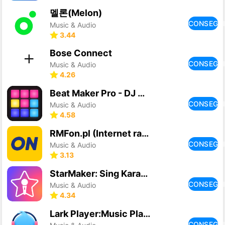
멜론(Melon)
CONSEGU
Music & Audio
3.44
Bose Connect
CONSEGU
Music & Audio
4.26
Beat Maker Pro - DJ Drum Pad
CONSEGU
Music & Audio
4.58
RMFon.pl (Internet radio)
CONSEGU
Music & Audio
3.13
StarMaker: Sing Karaoke Songs
CONSEGU
Music & Audio
4.34
Lark Player:Music Player & MP3
CONSEGU