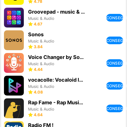
4.78
Groovepad - music & beat maker
CONSEGU
Music & Audio
4.67
Sonos
CONSEGU
Music & Audio
3.84
Voice Changer by Sound Effects
CONSEGU
Music & Audio
4.44
vocacolle: Vocaloid lovers
CONSEGU
Music & Audio
4.08
Rap Fame - Rap Music Studio
CONSEGU
Music & Audio
4.64
Radio FM !