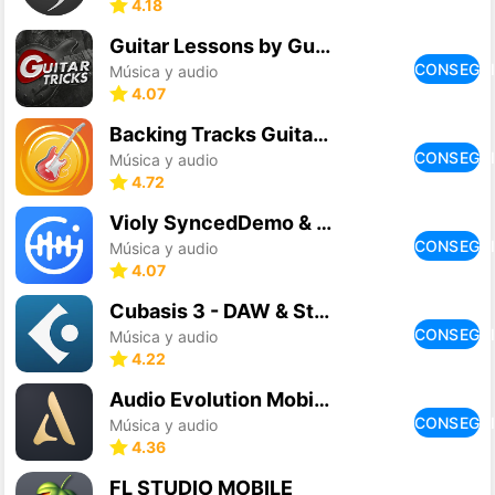
4.18
Guitar Lessons by GuitarTricks
CONSEGU
Música y audio
4.07
Backing Tracks Guitar Jam Play
CONSEGU
Música y audio
4.72
Violy SyncedDemo & MusicSheet
CONSEGU
Música y audio
4.07
Cubasis 3 - DAW & Studio App
CONSEGU
Música y audio
4.22
Audio Evolution Mobile Studio
CONSEGU
Música y audio
4.36
FL STUDIO MOBILE