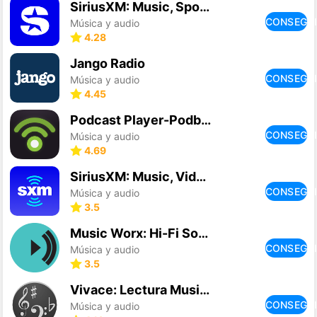
SiriusXM: Music, Sports & News
CONSEGU
Música y audio
4.28
Jango Radio
CONSEGU
Música y audio
4.45
Podcast Player-Podbean
CONSEGU
Música y audio
4.69
SiriusXM: Music, Video, Comedy
CONSEGU
Música y audio
3.5
Music Worx: Hi-Fi Sound
CONSEGU
Música y audio
3.5
Vivace: Lectura Musical
CONSEGU
Música y audio