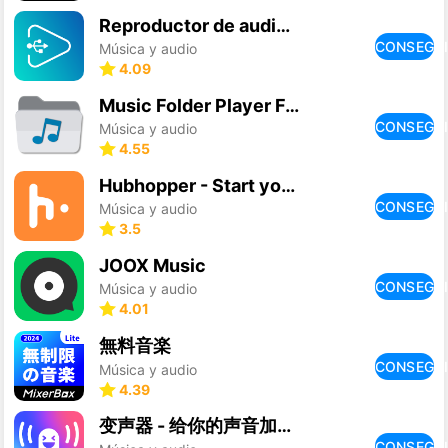
Reproductor de audio USB PRO
CONSEGU
Música y audio
4.09
Music Folder Player Full
CONSEGU
Música y audio
4.55
Hubhopper - Start your podcast
CONSEGU
Música y audio
3.5
JOOX Music
CONSEGU
Música y audio
4.01
無料音楽
CONSEGU
Música y audio
4.39
变声器 - 给你的声音加点特效
CONSEGU