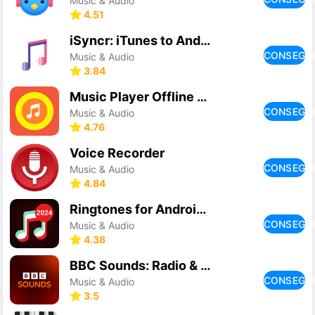
Music & Audio
4.51
iSyncr: iTunes to Android
CONSEGU
Music & Audio
3.84
Music Player Offline & MP3
CONSEGU
Music & Audio
4.76
Voice Recorder
CONSEGU
Music & Audio
4.84
Ringtones for Android™
CONSEGU
Music & Audio
4.38
BBC Sounds: Radio & Podcasts
CONSEGU
Music & Audio
3.5