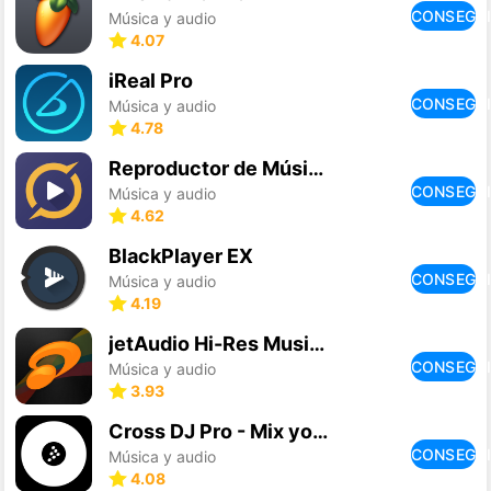
CONSEGU
Música y audio
4.07
iReal Pro
CONSEGU
Música y audio
4.78
Reproductor de Música Pulsar +
CONSEGU
Música y audio
4.62
BlackPlayer EX
CONSEGU
Música y audio
4.19
jetAudio Hi-Res Music Player+
CONSEGU
Música y audio
3.93
Cross DJ Pro - Mix your music
CONSEGU
Música y audio
4.08