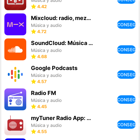
Música y audio
4.42
Mixcloud: radio, mezclas de DJ
CONSEGU
Música y audio
4.72
SoundCloud: Música y Playlists
CONSEGU
Música y audio
4.68
Google Podcasts
CONSEGU
Música y audio
4.57
Radio FM
CONSEGU
Música y audio
4.45
myTuner Radio App: FM stations
CONSEGU
Música y audio
4.55