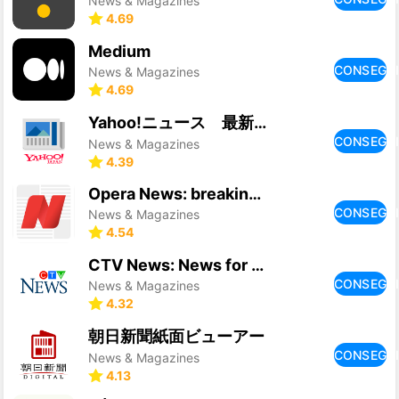
News & Magazines
4.69
Medium
CONSEGU
News & Magazines
4.69
Yahoo!ニュース 最新情報を速報 防災・天気・コメントも
CONSEGU
News & Magazines
4.39
Opera News: breaking & local
CONSEGU
News & Magazines
4.54
CTV News: News for Canadians
CONSEGU
News & Magazines
4.32
朝日新聞紙面ビューアー
CONSEGU
News & Magazines
4.13