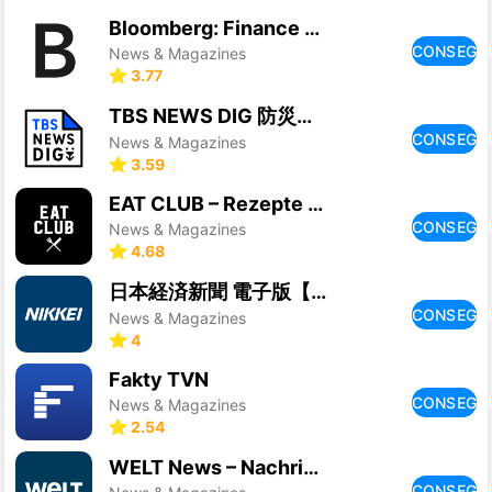
Bloomberg: Finance Market News
CONSEGU
News & Magazines
3.77
TBS NEWS DIG 防災・ニュース・天気 by JNN
CONSEGU
News & Magazines
3.59
EAT CLUB – Rezepte & Kochen
CONSEGU
News & Magazines
4.68
日本経済新聞 電子版【公式】／経済ニュースアプリ
CONSEGU
News & Magazines
4
Fakty TVN
CONSEGU
News & Magazines
2.54
WELT News – Nachrichten live
CONSEGU