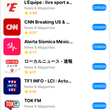
L'Équipe : live sport and news
CONSEGU
News & Magazines
3.84
CNN Breaking US & World News
CONSEGU
News & Magazines
4.57
Alerta Sísmica México - SASSLA
CONSEGU
News & Magazines
4.77
ローカルニュース - 速報
CONSEGU
News & Magazines
4.17
TF1 INFO - LCI : Actualités
CONSEGU
News & Magazines
4.16
TOK FM
CONSEGU
News & Magazines