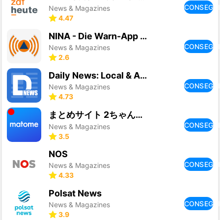
CONSEGU
News & Magazines
4.47
NINA - Die Warn-App des BBK
CONSEGU
News & Magazines
2.6
Daily News: Local & Alerts
CONSEGU
News & Magazines
4.73
まとめサイト 2ちゃんねる・5ちゃんねるMT 2ch・5ch
CONSEGU
News & Magazines
3.5
NOS
CONSEGU
News & Magazines
4.33
Polsat News
CONSEGU
News & Magazines
3.9