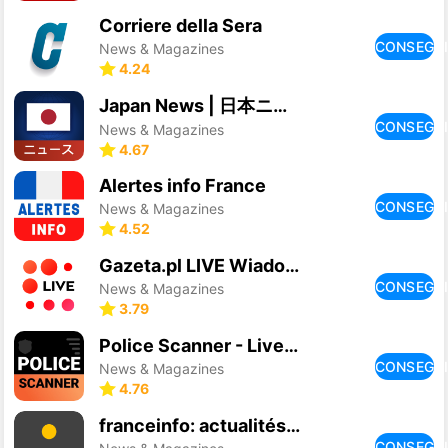
Corriere della Sera
CONSEGU
News & Magazines
4.24
Japan News | 日本ニュース
CONSEGU
News & Magazines
4.67
Alertes info France
CONSEGU
News & Magazines
4.52
Gazeta.pl LIVE Wiadomości
CONSEGU
News & Magazines
3.79
Police Scanner - Live Radio
CONSEGU
News & Magazines
4.76
franceinfo: actualités et info
CONSEGU